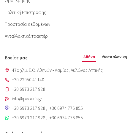
Όροι Χρήσης
Πολιτική Επιστροφής
Προστασία Δεδομένων
Ανταλλακτικά τρακτέρ
Αθήνα
Θεσσαλονίκη
Βρείτε μας
47o χλμ. Ε.Ο. Αθηνών - Λαμίας, Aυλώνας Αττικής
+30 22950 41140
+30 6973 217 928
info@paouris.gr
+30 6973 217 928
,
+30 6974 776 855
+30 6973 217 928
,
+30 6974 776 855