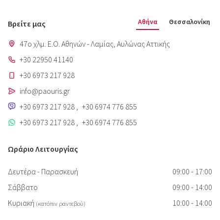
Αθήνα
Θεσσαλονίκη
Βρείτε μας
47o χλμ. Ε.Ο. Αθηνών - Λαμίας, Aυλώνας Αττικής
+30 22950 41140
+30 6973 217 928
info@paouris.gr
+30 6973 217 928
,
+30 6974 776 855
+30 6973 217 928
,
+30 6974 776 855
Ωράριο Λειτουργίας
Δευτέρα - Παρασκευή
09:00 - 17:00
Σάββατο
09:00 - 14:00
Κυριακή
10:00 - 14:00
(κατόπιν ραντεβού)