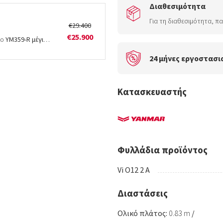
Διαθεσιμότητα
Για τη διαθεσιμότητα, π
€29.400
€25.900
λο
YM359-R μέγιστης ισχύος 75 Hp
με συγχρονισμένο κιβώτιο ταχυτήτων. Ιδα
24 μήνες εργοστασι
Κατασκευαστής
Φυλλάδια προϊόντος
Vi O12 2 A
Διαστάσεις
Ολικό πλάτος:
0.83 m
/