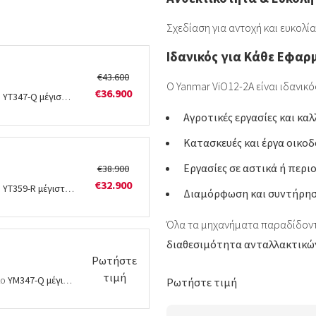
Σχεδίαση για αντοχή και ευκολία
Ιδανικός για Κάθε Εφαρ
€43.600
Ο Yanmar ViO12-2A είναι ιδανικός
€36.900
ο
YT347-Q μέγιστης ισχύος 55 Hp
με σύγχρονο κιβώτιο ταχυτήτων τεχνολογί
Αγροτικές εργασίες και καλ
Κατασκευές και έργα οικο
Εργασίες σε αστικά ή περι
€38.900
€32.900
ο
YT359-R μέγιστης ισχύος 75 Hp
με σύγχρονο κιβώτιο ταχυτήτων τεχνολογί
Διαμόρφωση και συντήρηση
Όλα τα μηχανήματα παραδίδοντα
διαθεσιμότητα ανταλλακτικώ
Ρωτήστε
τιμή
λο
YM347-Q μέγιστης ισχύος 55 Hp
με συγχρονισμένο κιβώτιο ταχυτήτων. Ιδα
Ρωτήστε τιμή