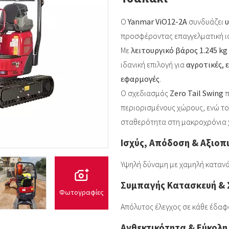
Ο
Yanmar ViO12-2A
συνδυάζει
προσφέροντας επαγγελματική ισ
Με
λειτουργικό βάρος 1.245 kg
ιδανική επιλογή για
αγροτικές, 
εφαρμογές
.
Ο σχεδιασμός
Zero Tail Swing
π
περιορισμένους χώρους, ενώ τ
σταθερότητα στη μακροχρόνια 
Ισχύς, Απόδοση & Αξιοπ
Υψηλή δύναμη με χαμηλή καταν
Συμπαγής Κατασκευή &
Φωτογραφίες
Απόλυτος έλεγχος σε κάθε έδαφ
Ανθεκτικότητα & Εύκολη