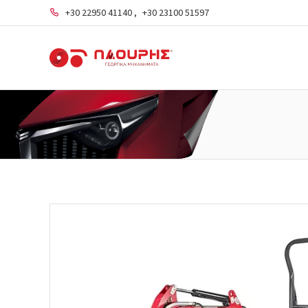
+30 22950 41140
,
+30 23100 51597