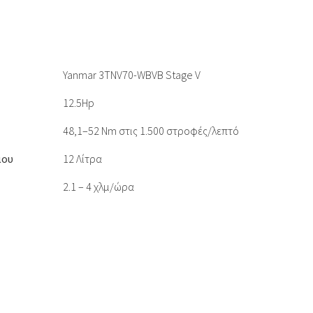
Yanmar 3TNV70-WBVB Stage V
12.5Hp
48,1–52 Nm στις 1.500 στροφές/λεπτό
μου
12 Λίτρα
2.1 – 4 χλμ/ώρα