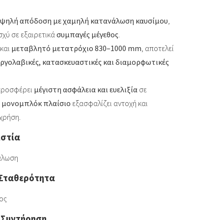
υψηλή απόδοση με χαμηλή κατανάλωση καυσίμου
,
χύ σε εξαιρετικά
συμπαγές μέγεθος
.
και
μεταβλητό μετατρόχιο 830–1000 mm
, αποτελεί
εργολαβικές, κατασκευαστικές και διαμορφωτικές
ροσφέρει
μέγιστη ασφάλεια και ευελιξία
σε
ο
μονομπλόκ πλαίσιο
εξασφαλίζει αντοχή και
χρήση.
ιστία
άλωση
 Σταθερότητα
ος
 Συντήρηση