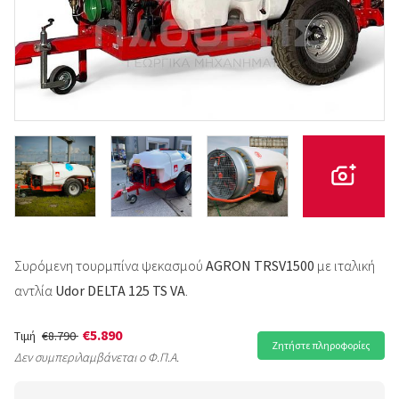
Συρόμενη τουρμπίνα ψεκασμού
AGRON TRSV1500
με ιταλική
αντλία
Udor
DELTA 125 TS VA
.
€5.890
Τιμή
€8.790
Ζητήστε πληροφορίες
Δεν συμπεριλαμβάνεται ο Φ.Π.Α.