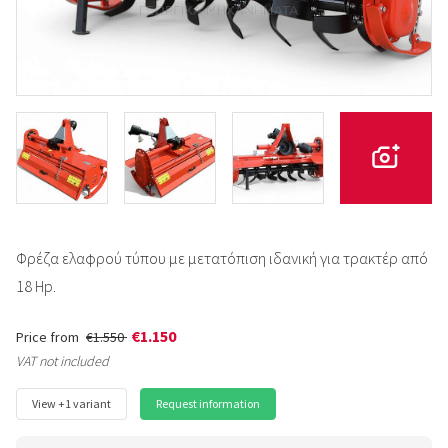
Φρέζα ελαφρού τύπου με μετατόπιση ιδανική για τρακτέρ από
18 Hp.
€1.150
Price from
€1.550
VAT not included
View +1 variant
Request information