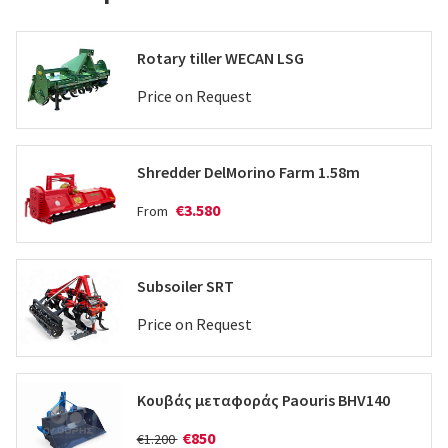
Rotary tiller WECAN LSG
Price on Request
Shredder DelMorino Farm 1.58m
€3.580
From
Subsoiler SRT
Price on Request
Κουβάς μεταφοράς Paouris BHV140
€850
€1.200