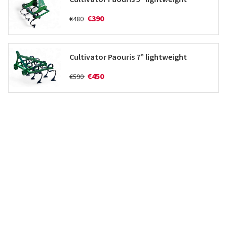
€390
€480
Cultivator Paouris 7” lightweight
€450
€590