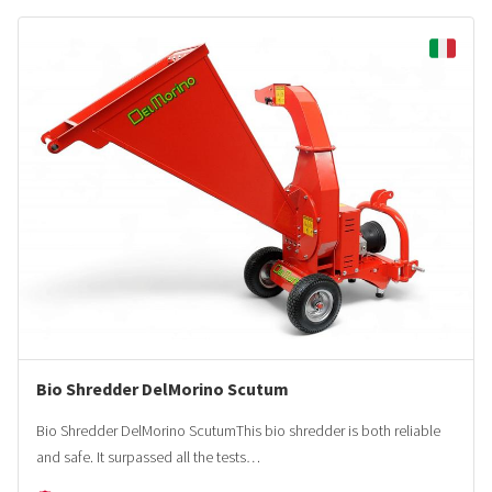
Bio Shredder DelMorino Scutum
Bio Shredder DelMorino ScutumThis bio shredder is both reliable
and safe. It surpassed all the tests…