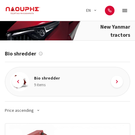
EN
New Yanmar
tractors
Bio shredder
Bio shredder
9 items
Price ascending