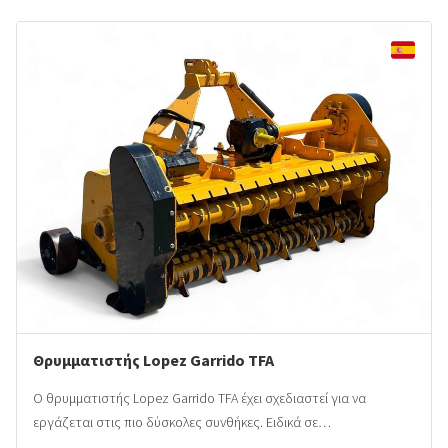
Θρυμματιστής Lopez Garrido TFA
Ο θρυμματιστής Lopez Garrido TFA έχει σχεδιαστεί για να
εργάζεται στις πιο δύσκολες συνθήκες. Ειδικά σε…