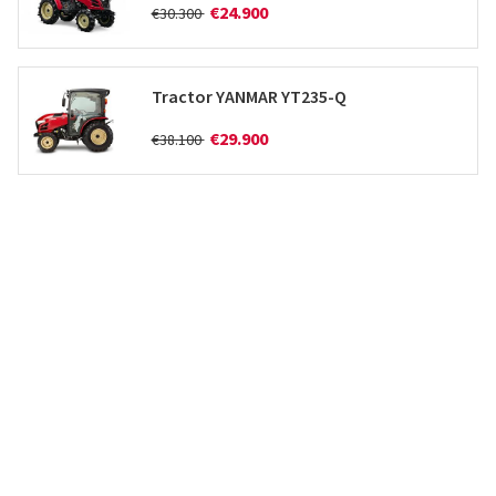
€24.900
€30.300
Tractor YANMAR YT235-Q
€29.900
€38.100