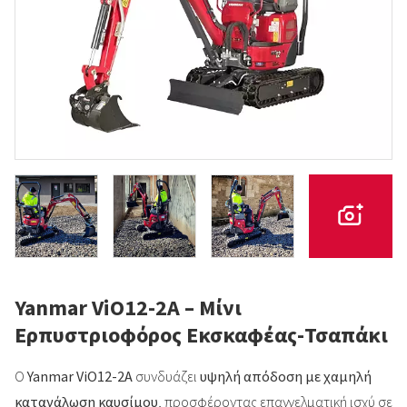
Yanmar ViO12-2A – Μίνι
Ερπυστριοφόρος Εκσκαφέας-Τσαπάκι
Ο
Yanmar ViO12-2A
συνδυάζει
υψηλή απόδοση με χαμηλή
κατανάλωση καυσίμου
, προσφέροντας επαγγελματική ισχύ σε