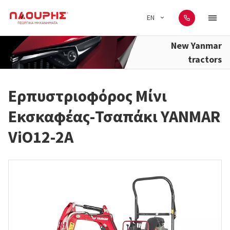
EN
New Yanmar
tractors
Ερπυστριοφόρος Μίνι
Εκσκαφέας-Τσαπάκι YANMAR
ViO12-2A