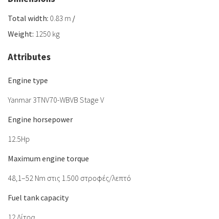
Total width:
0.83 m
/
Weight:
1250 kg
Attributes
Engine type
Yanmar 3TNV70-WBVB Stage V
Engine horsepower
12.5Hp
Maximum engine torque
48,1–52 Nm στις 1.500 στροφές/λεπτό
Fuel tank capacity
12 Λίτρα