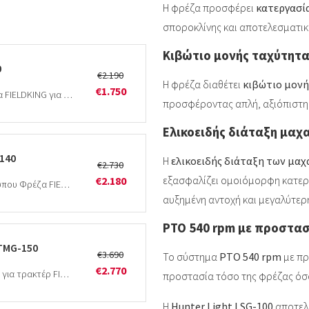
Η φρέζα προσφέρει
κατεργασία
σποροκλίνης και αποτελεσματικό
Κιβώτιο μονής ταχύτητα
0
€2.190
Η φρέζα διαθέτει
κιβώτιο μονή
€1.750
FIELDKING Hunter Light LSG-120Ελαφριά Φρέζα FIELDKING για τρακτέρ, πλάτος εργασίας 1,20mΗ Hunter Light LSG-120 είναι ελαφριά…
προσφέροντας απλή, αξιόπιστη 
Ελικοειδής διάταξη μαχα
140
Η
ελικοειδής διάταξη των μαχ
€2.730
εξασφαλίζει ομοιόμορφη κατερ
€2.180
FIELDKING Hunter Medium MSG-140Μεσαίου τύπου Φρέζα FIELDKING για τρακτέρ, πλάτος εργασίας 1,40mΗ Hunter Medium MSG-140 είναι…
αυξημένη αντοχή και μεγαλύτερη
PTO 540 rpm με προστα
 TMG-150
€3.690
Το σύστημα
PTO 540 rpm
με πρ
€2.770
FIELDKING Regular Multi Speed TMG-150Φρέζα για τρακτέρ FIELDKING πολλαπλών ταχυτήτων, πλάτος εργασίας 1,50mΗ FIELDKING Regular Multi…
προστασία τόσο της φρέζας όσο 
Η
Hunter Light LSG-100
αποτελε