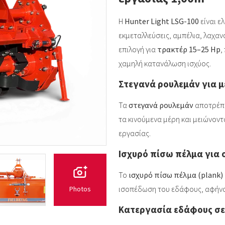
Η
Hunter Light LSG-100
είναι ε
εκμεταλλεύσεις, αμπέλια, λαχανό
επιλογή για
τρακτέρ 15–25 Hp
,
χαμηλή κατανάλωση ισχύος.
Στεγανά ρουλεμάν για 
Τα
στεγανά ρουλεμάν
αποτρέπο
τα κινούμενα μέρη και μειώνοντ
εργασίας.
Ισχυρό πίσω πέλμα για
Το
ισχυρό πίσω πέλμα (plank)
ισοπέδωση του εδάφους, αφήνο
Photos
Κατεργασία εδάφους σε