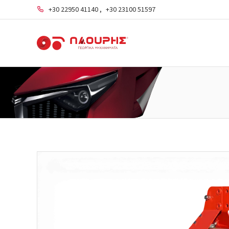
+30 22950 41140
,
+30 23100 51597