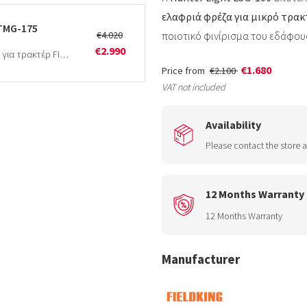
ελαφριά φρέζα για μικρό τρακ
 TMG-175
€4.020
ποιοτικό φινίρισμα του εδάφου
€2.990
FIELDKING Regular Multi Speed TMG-175Φρέζα για τρακτέρ FIELDKING πολλαπλών ταχυτήτων, πλάτος εργασίας 1,75mΗ FIELDKING Regular Multi…
€1.680
Price from
€2.100
VAT not included
Availability
Please contact the store a
12 Months Warranty
12 Months Warranty
Manufacturer