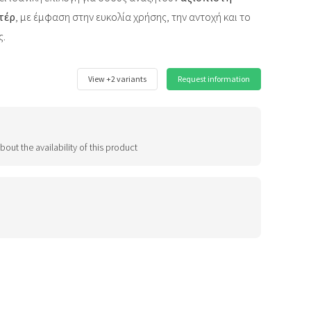
τέρ
, με έμφαση στην ευκολία χρήσης, την αντοχή και το
ς.
View +2 variants
Request information
bout the availability of this product