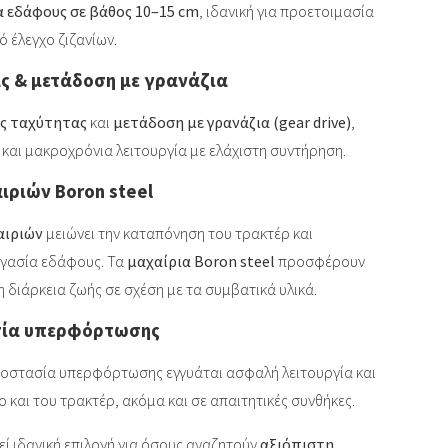
 εδάφους σε βάθος 10–15 cm
, ιδανική για προετοιμασία
 έλεγχο ζιζανίων.
ς & μετάδοση με γρανάζια
ς ταχύτητας
και
μετάδοση με γρανάζια (gear drive)
,
και μακροχρόνια λειτουργία με ελάχιστη συντήρηση.
ιριών Boron steel
αιριών
μειώνει την καταπόνηση του τρακτέρ και
γασία εδάφους. Τα
μαχαίρια Boron steel
προσφέρουν
 διάρκεια ζωής σε σχέση με τα συμβατικά υλικά.
σία υπερφόρτωσης
οστασία υπερφόρτωσης εγγυάται ασφαλή λειτουργία και
και του τρακτέρ, ακόμα και σε απαιτητικές συνθήκες.
ί ιδανική επιλογή για όσους αναζητούν
αξιόπιστη