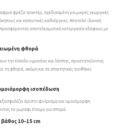
λαφριά φρέζα τρακτέρ, σχεδιασμένη για μικρές γεωργικές
κηπους και κηπευτικές καλλιέργειες. Αποτελεί ιδανική
 προσφέροντας αποτελεσματική κατεργασία εδάφους με
μειωμένη φθορά
υν την είσοδο υγρασίας και λάσπης, προστατεύοντας
ας τη φθορά, ακόμη και σε απαιτητικές συνθήκες
 ομοιόμορφη ισοπέδωση
εξασφαλίζει άριστο φινίρισμα και ομοιόμορφη
ντας το χωράφι έτοιμο για σπορά.
 βάθος 10–15 cm