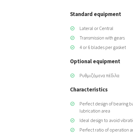
Standard equipment
Lateral or Central
Transmission with gears
4 or 6 blades per gasket
Optional equipment
Ρυθμιζόμενα πέδιλα
Characteristics
Perfect design of bearing b
lubrication area
Ideal design to avoid vibrat
Perfect ratio of operation 