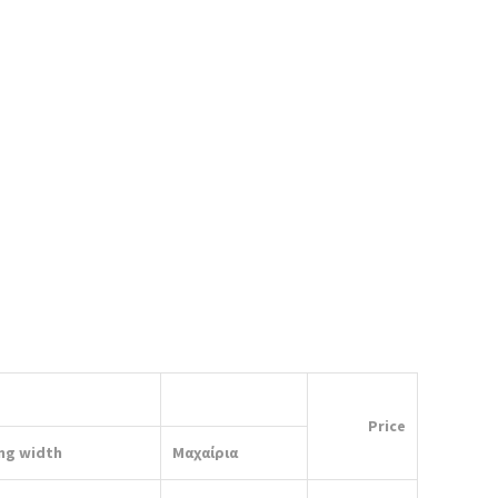
Price
ng width
Μαχαίρια