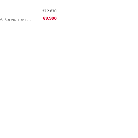
€12.630
€9.990
Οι καταστροφείς TLE-FS και TLE-FM είναι κατάλληλοι για τον τεμαχισμό κλαδιών έως 15cm σε διάμετρο. Ο…