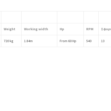
Weight
Working width
Hp
RPM
Σφυρ
720 kg
1.84m
From 60 Hp
540
13