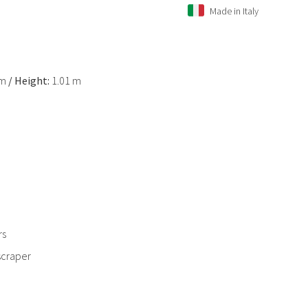
Made in Italy
 m
/
Height:
1.01 m
rs
scraper