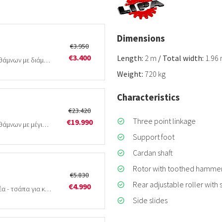
Dimensions
€3.950
€3.400
Length:
2 m
/
Total width:
1.96
Ιδανικός για τεμαχισμό χόρτων, καλαμιών και θάμνων με διάμετρο έως 5cm, κοντά σε τάφρους, αναχώματα και…
Weight:
720 kg
Characteristics
€23.420
Three point linkage
€19.990
Ιδανικός για τεμαχισμό χόρτων, καλαμιών και θάμνων με μέγιστη διάμετρο 15/25cm κοντά σε τάφρους, αναχώματα, ακαλλιέργητες…
Support foot
Cardan shaft
Rotor with toothed hamme
€5.830
Rear adjustable roller with 
€4.990
Ιδανικός καταστροφέας για τσαπάκι - εκσκαφέα - τσάπα για καταστροφή κλαδιών και κορμών διαμέτρου έως 7/8cm…
Side slides