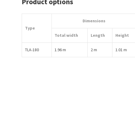
Product options
Dimensions
Type
Total width
Length
Height
TLA-180
1.96 m
2 m
1.01 m