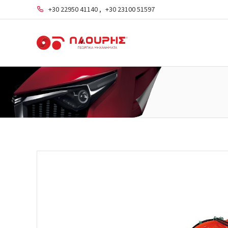
+30 22950 41140
,
+30 23100 51597