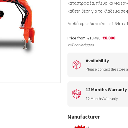
καταστροφέα, πλευρικά για εργ
κάθετη θέση για το κλάδεμα σε 
Διαθέσιμες διαστάσεις 1.64m / 
€8.800
Price from
€10.480
VAT not included
Availability
Please contact the store a
12 Months Warranty
12 Months Warranty
Manufacturer