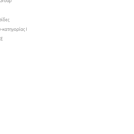
- Group
σίδες
-κατηγορίας I
CE