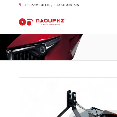
+30 22950 41140
,
+30 23100 51597