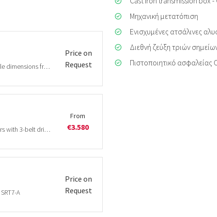
Cast iron transmission box 
Μηχανική μετατόπιση
Ενισχυμένες ατσάλινες αλυ
Διεθνή ζεύξη τριών σημείων
Price on
Πιστοποιητικό ασφαλείας 
Request
Stable rotary tiller medium type WECAΝ. Available dimensions from 1,00m to 1,85m.
From
€3.580
A professional flail mower for demanding farmers with 3-belt drive and suitable for medium to high…
Price on
Request
 SRT7-A