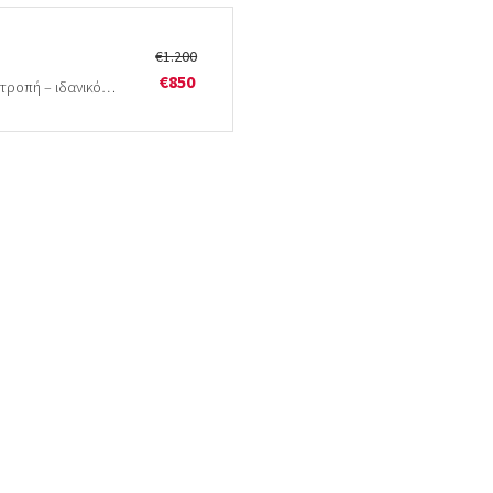
€1.200
€850
Κουβάς μεταφοράς BHV140 με υδραυλική ανατροπή – ιδανικός κάδος για πολλαπλές αγροτικές χρήσεις και λειτουργία ως…