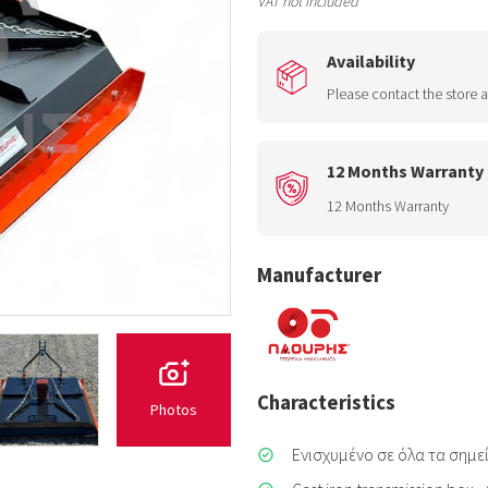
VAT not included
Availability
Please contact the store a
12 Months Warranty
12 Months Warranty
Manufacturer
Characteristics
Photos
Ενισχυμένο σε όλα τα σημ