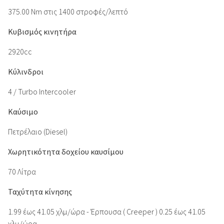
375.00 Nm στις 1400 στροφές/λεπτό
Κυβισμός κινητήρα
2920cc
Κύλινδροι
4 / Turbo Intercooler
Καύσιμο
Πετρέλαιο (Diesel)
Χωρητικότητα δοχείου καυσίμου
70 Λίτρα
Ταχύτητα κίνησης
1.99 έως 41.05 χλμ/ώρα - Έρπουσα ( Creeper ) 0.25 έως 41.05
χλμ/ώρα