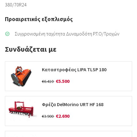
380/70R24
Προαιρετικός εξοπλισμός
Συγχρονισμένη ταχύτητα Δυναμοδότη P.T.O/Τροχών
Συνδυάζεται με
Καταστροφέας LIPA TLSP 180
€5.500
€6.410
Φρέζα DelMorino URT HF 168
€2.690
€3.900