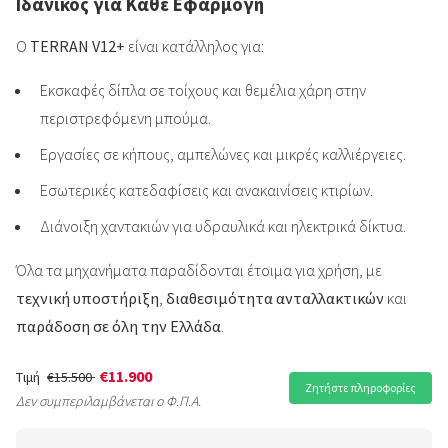
Ιδανικός για Κάθε Εφαρμογή
Ο
TERRAN V12+
είναι κατάλληλος για:
Εκσκαφές δίπλα σε τοίχους και θεμέλια χάρη στην
περιστρεφόμενη μπούμα.
Εργασίες σε κήπους, αμπελώνες και μικρές καλλιέργειες.
Εσωτερικές κατεδαφίσεις και ανακαινίσεις κτιρίων.
Διάνοιξη χαντακιών για υδραυλικά και ηλεκτρικά δίκτυα.
Όλα τα μηχανήματα παραδίδονται έτοιμα για χρήση, με
τεχνική υποστήριξη
,
διαθεσιμότητα ανταλλακτικών
και
παράδοση σε όλη την Ελλάδα
.
€11.900
Τιμή
€15.500
Ζητήστε πληροφορίες
Δεν συμπεριλαμβάνεται ο Φ.Π.Α.