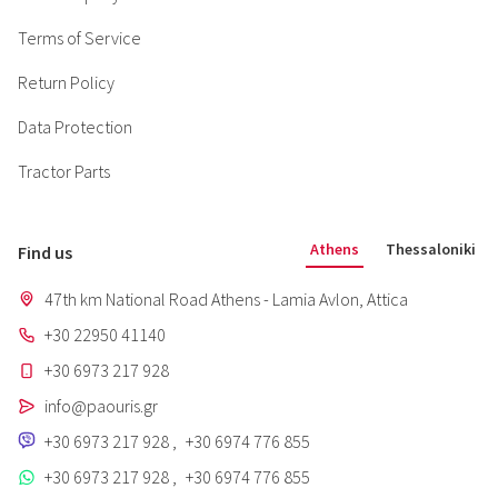
Terms of Service
Return Policy
Data Protection
Tractor Parts
Athens
Thessaloniki
Find us
47th km National Road Athens - Lamia Avlon, Attica
+30 22950 41140
+30 6973 217 928
info@paouris.gr
+30 6973 217 928
,
+30 6974 776 855
+30 6973 217 928
,
+30 6974 776 855